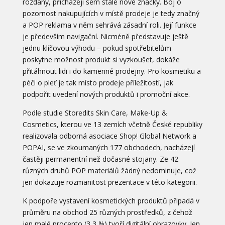
rozdány, přicházejí sem stále nové značky. Boj o
pozornost nakupujících v místě prodeje je tedy značný
a POP reklama v něm sehrává zásadní roli. Její funkce
je především navigační. Nicméně představuje ještě
jednu klíčovou výhodu – pokud spotřebitelům
poskytne možnost produkt si vyzkoušet, dokáže
přitáhnout lidi i do kamenné prodejny. Pro kosmetiku a
péči o pleť je tak místo prodeje příležitostí, jak
podpořit uvedení nových produktů i promoční akce.
Podle studie Storedits Skin Care, Make-Up &
Cosmetics, kterou ve 13 zemích včetně České republiky
realizovala odborná asociace Shop! Global Network a
POPAI, se ve zkoumaných 177 obchodech, nacházejí
častěji permanentní než dočasné stojany. Ze 42
různých druhů POP materiálů žádný nedominuje, což
jen dokazuje rozmanitost prezentace v této kategorii.
K podpoře vystavení kosmetických produktů připadá v
průměru na obchod 25 různých prostředků, z čehož
jen malé procento (3,3 %) tvoří digitální obrazovky. Jen