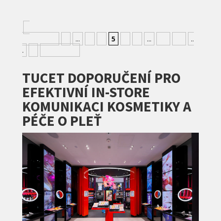
«
Nejnovější
«
...
3
4
5
6
7
...
10
20
..
.
»
» Nejstarší
TUCET DOPORUČENÍ PRO
EFEKTIVNÍ IN-STORE
KOMUNIKACI KOSMETIKY A
PÉČE O PLEŤ