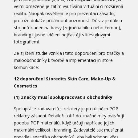
velmi omezeně je zatím využívána virtuální či rozšířená
realita. Naopak osvětlení je pro prezentaci zásadní,
protože dokáže přitáhnout pozornost. Důraz je dále u
stojanů kladen na barvy (zejména bílou nebo černou),
branding i jasné sdělení nejčastěji s lifestylovými
fotografiemi.
Ze zjištění studie vznikla i tato doporučení pro značky a
maloobchodníky k tvorbě a implementaci in-store
komunikace:
12 doporučení Storedits Skin Care, Make-Up &
Cosmetics
(1) Značky musí spolupracovat s obchodníky
Spolupráce zadavatelů s retailery je pro úspěch POP
reklamy zásadní. Retaileři totiž do značné míry ovlivňují
podobu POP materiálů, když určují například jejich
maximální velikost i branding. Zadavatelé tak musí znát
pravidla i specifika obchodníků, aby byli schopni včas