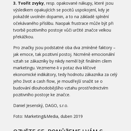
3. Tvořit zvyky
, resp. opakované nákupy, které jsou
výsledkem opakujících se pocitů uspokojení, kdy je
pokaždé uvolněn dopamin, a to na základě splnění
očekávaného příslibu. Naopak frustrace může být při
tvorbě pozitivního postoje vůči určité značce velkou
překážkou.
Pro značky jsou podstatné oba dva zmíněné faktory –
jak emoce, tak pozitivní postoj. Nicméně emocionální
vztah se zákazníky by nikdy neměl být finálním cílem
marketingu. Vezmeme-li v potaz dva klíčové
ekonomické indikátory, tedy hodnotu zákazníka za celý
jeho život a cash flow, je moudřejší snažit se o
budování dlouhodobějšího vztahu prostřednictvím
pozitivního postoje ke značce.
Daniel Jesenský, DAGO, s.r.o.
Foto: Marketing&Media, duben 2019