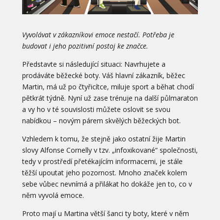
Vyvolávat v zákazníkovi emoce nestačí. Potřeba je
budovat i jeho pozitivní postoj ke značce.
Představte si následující situaci: Navrhujete a
prodáváte běžecké boty. Váš hlavní zákazník, běžec
Martin, má už po čtyřicítce, miluje sport a běhat chodí
pětkrát týdně. Nyní už zase trénuje na další půlmaraton
a vy ho v té souvislosti můžete oslovit se svou
nabídkou – novým párem skvělých běžeckých bot.
Vzhledem k tomu, že stejně jako ostatní žije Martin
slovy Alfonse Cornelly v tzv. „infoxikované“ společnosti,
tedy v prostředí přetékajícím informacemi, je stále
těžší upoutat jeho pozornost. Mnoho značek kolem
sebe vůbec nevnímá a přilákat ho dokáže jen to, co v
něm vyvolá emoce.
Proto mají u Martina větší šanci ty boty, které v něm