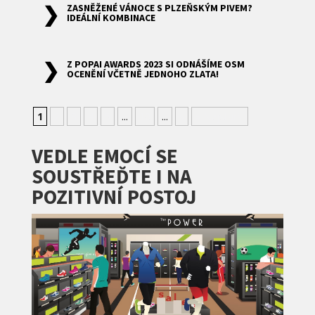
ZASNĚŽENÉ VÁNOCE S PLZEŇSKÝM PIVEM?
IDEÁLNÍ KOMBINACE
Z POPAI AWARDS 2023 SI ODNÁŠÍME OSM
OCENĚNÍ VČETNĚ JEDNOHO ZLATA!
1
2
3
4
5
...
10
...
»
» Nejstarší
VEDLE EMOCÍ SE
SOUSTŘEĎTE I NA
POZITIVNÍ POSTOJ