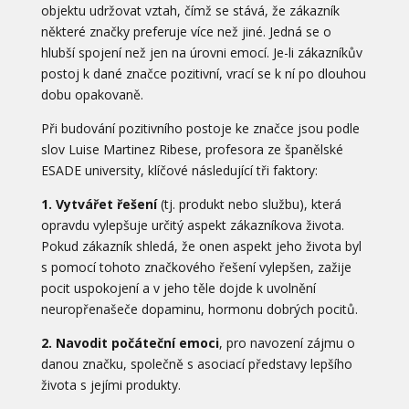
objektu udržovat vztah, čímž se stává, že zákazník
některé značky preferuje více než jiné. Jedná se o
hlubší spojení než jen na úrovni emocí. Je-li zákazníkův
postoj k dané značce pozitivní, vrací se k ní po dlouhou
dobu opakovaně.
Při budování pozitivního postoje ke značce jsou podle
slov Luise Martinez Ribese, profesora ze španělské
ESADE university, klíčové následující tři faktory:
1. Vytvářet řešení
(tj. produkt nebo službu), která
opravdu vylepšuje určitý aspekt zákazníkova života.
Pokud zákazník shledá, že onen aspekt jeho života byl
s pomocí tohoto značkového řešení vylepšen, zažije
pocit uspokojení a v jeho těle dojde k uvolnění
neuropřenašeče dopaminu, hormonu dobrých pocitů.
2. Navodit počáteční emoci
, pro navození zájmu o
danou značku, společně s asociací představy lepšího
života s jejími produkty.