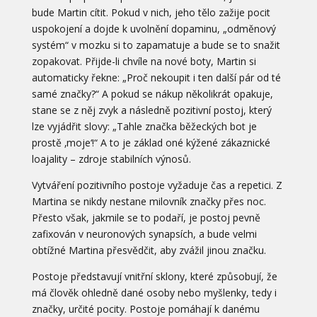
bude Martin cítit. Pokud v nich, jeho tělo zažije pocit
uspokojení a dojde k uvolnění dopaminu, „odměnový
systém“ v mozku si to zapamatuje a bude se to snažit
zopakovat. Přijde-li chvíle na nové boty, Martin si
automaticky řekne: „Proč nekoupit i ten další pár od té
samé značky?“ A pokud se nákup několikrát opakuje,
stane se z něj zvyk a následně pozitivní postoj, který
lze vyjádřit slovy: „Tahle značka běžeckých bot je
prostě ‚moje‘!“ A to je základ oné kýžené zákaznické
loajality – zdroje stabilních výnosů.
Vytváření pozitivního postoje vyžaduje čas a repetici. Z
Martina se nikdy nestane milovník značky přes noc.
Přesto však, jakmile se to podaří, je postoj pevně
zafixován v neuronových synapsích, a bude velmi
obtížné Martina přesvědčit, aby zvážil jinou značku.
Postoje představují vnitřní sklony, které způsobují, že
má člověk ohledně dané osoby nebo myšlenky, tedy i
značky, určité pocity. Postoje pomáhají k danému