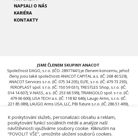
NAPSALI O NÁS
KARIÉRA
KONTAKTY
JSME ČLENEM SKUPINY ANACOT
Společnost DAGO, s.r.o. (IČO: 28977441) je členem koncernu, jehož
členy jsou také společnosti ANACOT CAPITAL a.s. (IČ: 268 40 529),
ANACOT Services s.r.o. (IČ: 075 34 205), ELFE, s.r.o. (IČ: 479 73 293),
FEROPLAST spol. s r.o. (IČ: 150 59 031), TRESTLES Shop, s.r.o. (IČ:
014 14 607), V-NASS, a.s. (IČ: 253 66 599), TRIANGOLO spol. s r.o. (IČ:
479 06 600), LISA TECH a.s. (IČ: 118 82 646), Laugo Arms, s.r.o. (IČ:
221 85 089), LAUGO Arms USA, LLC, PBI future s.r.o. (IČ: 286 51 499),
ACAV 25 s.r.o. (IČ: 239 67 196), ROTIS SKUPINA Czech s.r.o. (IČ: 239
12 681), ROTIS SKUPINA d.o.o., ROTIS, d.o.o., DAGO, s.r.o. (IČO:
K poskytování služeb, personalizaci obsahu a reklam,
28977441), ACAV 26-A s.r.o. (IČO: 24970646), ACAV 26-B s.r.o. (IČO:
poskytování funkcí sociálních médií a analýze naší
24970662)
návštěvnosti využíváme soubory cookie. Kliknutím na
“POVOLIT VŠE”, umožníte uložení souborů cookies.