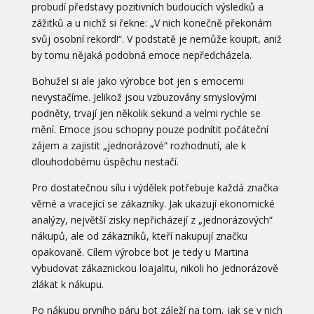
probudí představy pozitivních budoucích výsledků a
zážitků a u nichž si řekne: „V nich konečně překonám
svůj osobní rekord!“. V podstatě je nemůže koupit, aniž
by tomu nějaká podobná emoce nepředcházela.
Bohužel si ale jako výrobce bot jen s emocemi
nevystačíme. Jelikož jsou vzbuzovány smyslovými
podněty, trvají jen několik sekund a velmi rychle se
mění. Emoce jsou schopny pouze podnítit počáteční
zájem a zajistit „jednorázové“ rozhodnutí, ale k
dlouhodobému úspěchu nestačí.
Pro dostatečnou sílu i výdělek potřebuje každá značka
věrné a vracející se zákazníky. Jak ukazují ekonomické
analýzy, největší zisky nepřicházejí z „jednorázových“
nákupů, ale od zákazníků, kteří nakupují značku
opakovaně. Cílem výrobce bot je tedy u Martina
vybudovat zákaznickou loajalitu, nikoli ho jednorázově
zlákat k nákupu.
Po nákupu prvního páru bot záleží na tom, jak se v nich