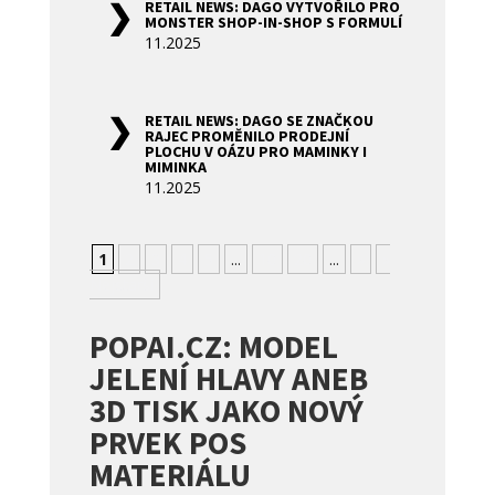
RETAIL NEWS: DAGO VYTVOŘILO PRO
MONSTER SHOP-IN-SHOP S FORMULÍ
11.2025
RETAIL NEWS: DAGO SE ZNAČKOU
RAJEC PROMĚNILO PRODEJNÍ
PLOCHU V OÁZU PRO MAMINKY I
MIMINKA
11.2025
1
2
3
4
5
...
10
20
...
»
»
Nejstarší
POPAI.CZ: MODEL
JELENÍ HLAVY ANEB
3D TISK JAKO NOVÝ
PRVEK POS
MATERIÁLU