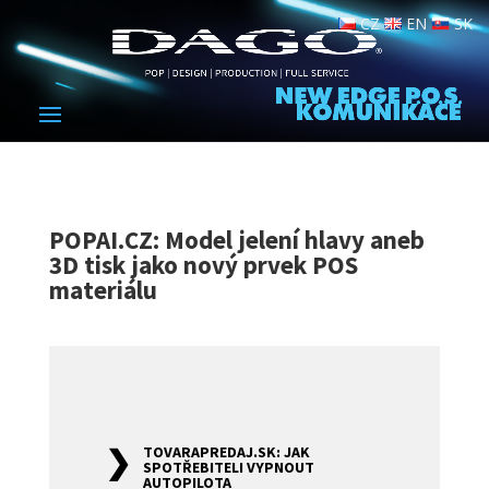
CZ
EN
SK
POPAI.CZ: Model jelení hlavy aneb
3D tisk jako nový prvek POS
materiálu
TOVARAPREDAJ.SK: JAK
SPOTŘEBITELI VYPNOUT
AUTOPILOTA