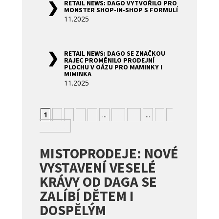
RETAIL NEWS: DAGO VYTVOŘILO PRO
MONSTER SHOP-IN-SHOP S FORMULÍ
11.2025
RETAIL NEWS: DAGO SE ZNAČKOU
RAJEC PROMĚNILO PRODEJNÍ
PLOCHU V OÁZU PRO MAMINKY I
MIMINKA
11.2025
1
2
3
4
5
...
10
20
...
»
»
Nejstarší
MISTOPRODEJE: NOVÉ
VYSTAVENÍ VESELÉ
KRÁVY OD DAGA SE
ZALÍBÍ DĚTEM I
DOSPĚLÝM