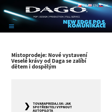
CZ
EN
SK
Mistoprodeje: Nové vystavení
Veselé krávy od Daga se zalíbí
dětem i dospělým
TOVARAPREDAJ.SK: JAK
SPOTŘEBITELI VYPNOUT
AUTOPILOTA