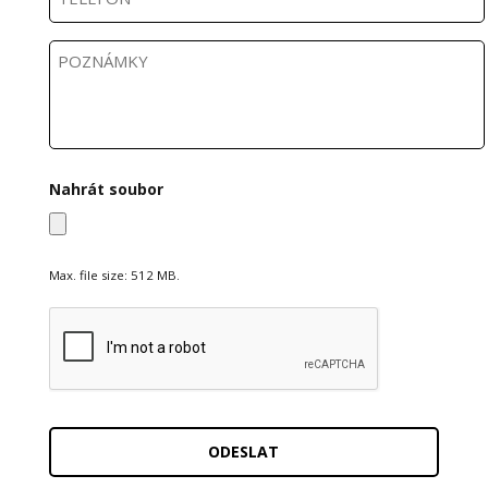
e
*
l
e
P
f
o
o
z
n
n
a
m
k
y
Nahrát soubor
Max. file size: 512 MB.
C
A
P
T
C
H
A