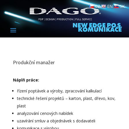
CZ
EN
SK
Produkční manažer
Náplň práce:
řízení poptávek a výroby, zpracování kalkulací
technické řešení projektů – karton, plast, dřevo, kov,
plast
analyzování cenových nabídek
uzavírání smluv a objednávek s dodavateli
komunikace s výrobou