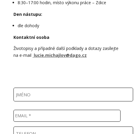
8:30–17:00 hodin, místo výkonu práce – Zdice
Den nástupu:
dle dohody
Kontaktní osoba
Životopisy a případně další podklady a dotazy zasílejte
na e-mail
lucie.michajlov@dago.cz
J
m
é
n
E
o
m
a
i
T
l