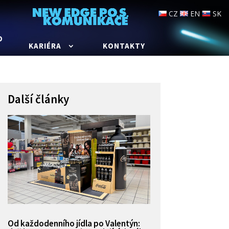
CZ
EN
SK
O
KARIÉRA
KONTAKTY
Další články
Od každodenního jídla po Valentýn: