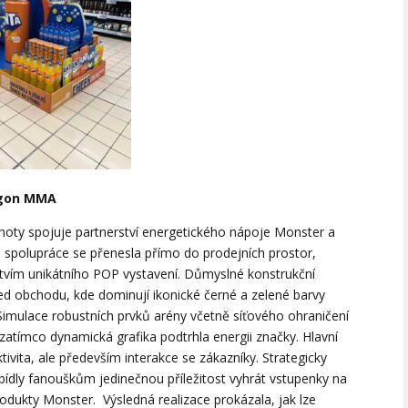
agon MMA
dnoty spojuje partnerství energetického nápoje Monster a
spolupráce se přenesla přímo do prodejních prostor,
tvím unikátního POP vystavení. Důmyslné konstrukční
třed obchodu, kde dominují ikonické černé a zelené barvy
imulace robustních prvků arény včetně síťového ohraničení
atímco dynamická grafika podtrhla energii značky. Hlavní
ktivita, ale především interakce se zákazníky. Strategicky
bídly fanouškům jedinečnou příležitost vyhrát vstupenky na
dukty Monster. Výsledná realizace prokázala, jak lze