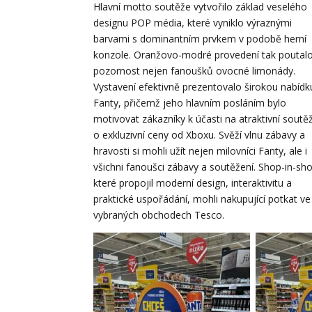
Hlavní motto soutěže vytvořilo základ veselého
designu POP média, které vyniklo výraznými
barvami s dominantním prvkem v podobě herní
konzole. Oranžovo-modré provedení tak poutal
pozornost nejen fanoušků ovocné limonády.
Vystavení efektivně prezentovalo širokou nabídk
Fanty, přičemž jeho hlavním posláním bylo
motivovat zákazníky k účasti na atraktivní soutěž
o exkluzivní ceny od Xboxu. Svěží vlnu zábavy a
hravosti si mohli užít nejen milovníci Fanty, ale i
všichni fanoušci zábavy a soutěžení. Shop-in-sh
které propojil moderní design, interaktivitu a
praktické uspořádání, mohli nakupující potkat ve
vybraných obchodech Tesco.