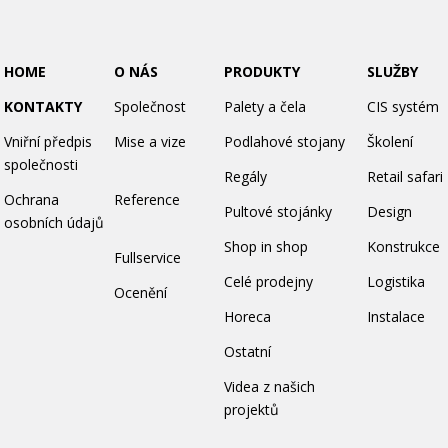
HOME
O NÁS
PRODUKTY
SLUŽBY
KONTAKTY
Společnost
Palety a čela
CIS systém
Vniřní předpis
Mise a vize
Podlahové stojany
Školení
společnosti
Regály
Retail safari
Ochrana
Reference
Pultové stojánky
Design
osobních údajů
Shop in shop
Konstrukce
Fullservice
Celé prodejny
Logistika
Ocenění
Horeca
Instalace
Ostatní
Videa z našich
projektů