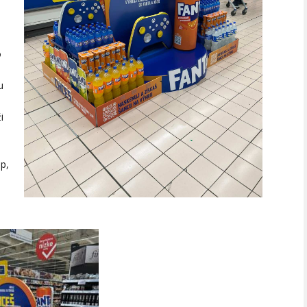
o
u
i
op,