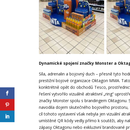
Dynamické spojení značky Monster a Okt
Síla, adrenalin a bojovný duch – přesně tyto ho
prestižní bojové organizace Oktagon MMA. Tato 
konktrétně opět do obchodů Tesco, prostřednic
řešení vytvořilo vizuálně atraktivní „ring“ upros
značky Monster spolu s brandingem Oktagonu. S
navodila dojem skutečného bojového prostoru, z
cíl tohoto vystavení však nebyla jen vizuální atra
umístěné QR kódy vedly přímo k soutěži, aby na
zápasy Oktagonu nebo exkluzivní brandované pro