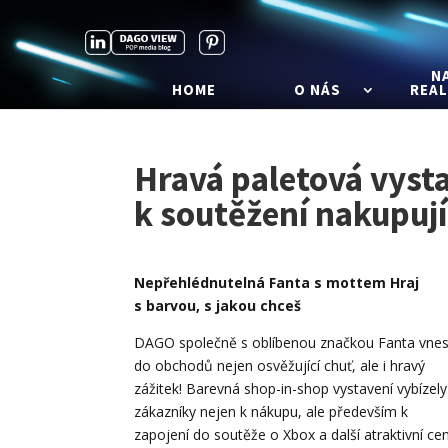
N
HOME
O NÁS
REAL
Hravá paletová vysta
k soutěžení nakupují
Nepřehlédnutelná Fanta s mottem Hraj
s barvou, s jakou chceš
DAGO společně s oblíbenou značkou Fanta vnes
do obchodů nejen osvěžující chuť, ale i hravý
zážitek! Barevná shop-in-shop vystavení vybízely
zákazníky nejen k nákupu, ale především k
zapojení do soutěže o Xbox a další atraktivní cen