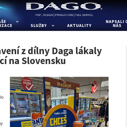
AŠE
NAPSALI 
IZACE
SLUŽBY
AKTUALITY
NÁS
vení z dílny Daga lákaly
cí na Slovensku
lo
y.