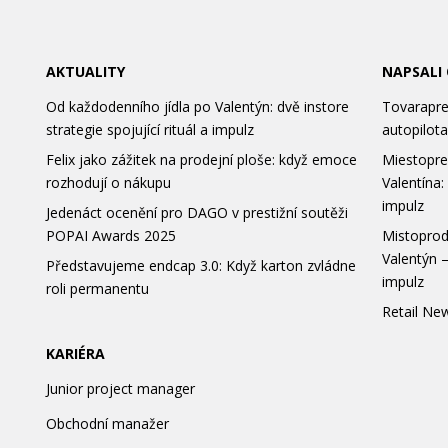
AKTUALITY
NAPSALI
Od každodenního jídla po Valentýn: dvě instore
Tovarapred
strategie spojující rituál a impulz
autopilota
Felix jako zážitek na prodejní ploše: když emoce
Miestopre
rozhodují o nákupu
Valentína:
impulz
Jedenáct ocenění pro DAGO v prestižní soutěži
POPAI Awards 2025
Mistoprod
Valentýn –
Představujeme endcap 3.0: Když karton zvládne
impulz
roli permanentu
Retail New
KARIÉRA
Junior project manager
Obchodní manažer