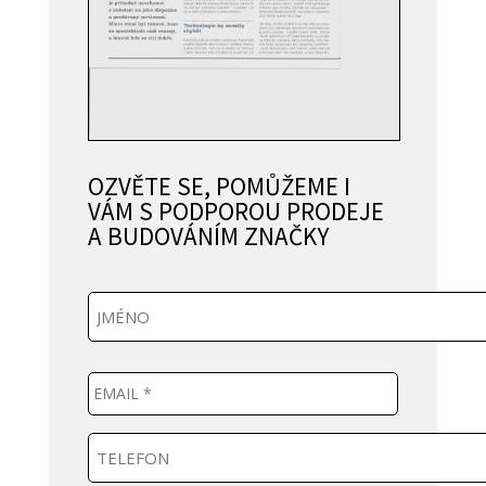
OZVĚTE SE, POMŮŽEME I
VÁM S PODPOROU PRODEJE
A BUDOVÁNÍM ZNAČKY
J
m
é
n
E
o
m
a
i
T
l
e
*
l