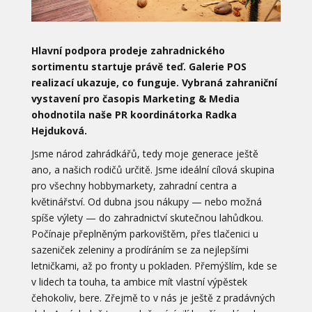
Hlavní podpora prodeje zahradnického
sortimentu startuje právě teď. Galerie POS
realizací ukazuje, co funguje. Vybraná zahraniční
vystavení pro časopis Marketing & Media
ohodnotila naše PR koordinátorka Radka
Hejduková.
Jsme národ zahrádkářů, tedy moje generace ještě
ano, a našich rodičů určitě. Jsme ideální cílová skupina
pro všechny hobbymarkety, zahradní centra a
květinářství. Od dubna jsou nákupy — nebo možná
spíše výlety — do zahradnictví skutečnou lahůdkou.
Počínaje přeplněným parkovištěm, přes tlačenici u
sazeniček zeleniny a prodíráním se za nejlepšími
letničkami, až po fronty u pokladen. Přemýšlím, kde se
v lidech ta touha, ta ambice mít vlastní výpěstek
čehokoliv, bere. Zřejmě to v nás je ještě z pradávných