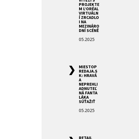
VÍTĚZÍ S
PROJEKTE
M L’ORÉAL
VIRTUÁLN
Í ZRCADLO
I NA
MEZINÁRO
DNÍ SCÉNĚ
05.2025
MIESTOP
REDAJA.S
K: HRAVÁ
A
NEPREHLI
ADNUTEĽ
NÁ FANTA
LÁKA
SÚŤAŽIŤ
05.2025
RETAIL