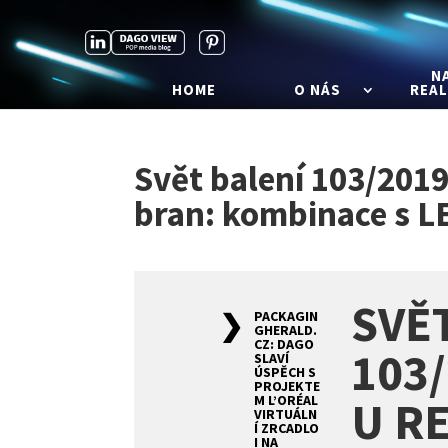
N
HOME
O NÁS
REAL
Svět balení 103/2019
bran: kombinace s L
SVĚ
PACKAGIN
GHERALD.
CZ: DAGO
103
SLAVÍ
ÚSPĚCH S
PROJEKTE
M L’ORÉAL
U R
VIRTUÁLN
Í ZRCADLO
I NA