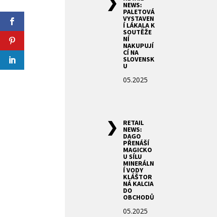
NEWS:
PALETOVÁ
VYSTAVEN
Í LÁKALA K
SOUTĚŽE
NÍ
NAKUPUJÍ
CÍ NA
SLOVENSK
U
05.2025
RETAIL
NEWS:
DAGO
PŘENÁŠÍ
MAGICKO
U SÍLU
MINERÁLN
Í VODY
KLÁŠTOR
NÁ KALCIA
DO
OBCHODŮ
05.2025