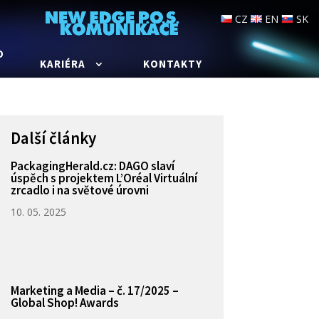
CZ
EN
SK
O
KARIÉRA
KONTAKTY
Další články
PackagingHerald.cz: DAGO slaví
úspěch s projektem L’Oréal Virtuální
zrcadlo i na světové úrovni
10. 05. 2025
Marketing a Media – č. 17/2025 –
Global Shop! Awards