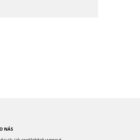
 O NÁS
aj.sk: Jak spotřebiteli vypnout