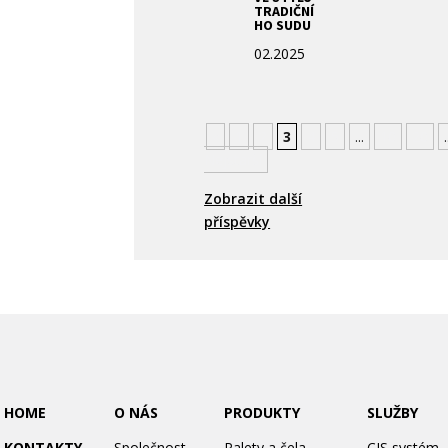
TRADIČNÍ
HO SUDU
02.2025
«
1
2
3
4
5
...
10
20
.
Nejstarší
Zobrazit další
příspěvky
HOME
O NÁS
PRODUKTY
SLUŽBY
KONTAKTY
Společnost
Palety a čela
CIS systém