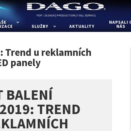
AŠE
NAPSALI 
IZACE
SLUŽBY
AKTUALITY
NÁS
: Trend u reklamních
ED panely
T BALENÍ
/2019: TREND
EKLAMNÍCH