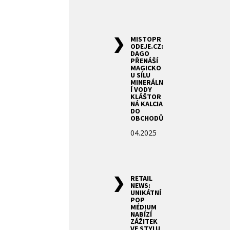
MISTOPR
ODEJE.CZ:
DAGO
PŘENÁŠÍ
MAGICKO
U SÍLU
MINERÁLN
Í VODY
KLÁŠTOR
NÁ KALCIA
DO
OBCHODŮ
04.2025
RETAIL
NEWS:
UNIKÁTNÍ
POP
MÉDIUM
NABÍZÍ
ZÁŽITEK
VE STYLU