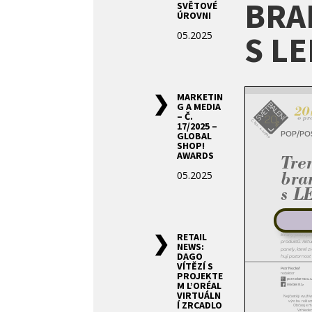
BRA
SVĚTOVÉ
ÚROVNI
05.2025
S L
MARKETIN
G A MEDIA
– Č.
17/2025 –
GLOBAL
SHOP!
AWARDS
05.2025
RETAIL
NEWS:
DAGO
VÍTĚZÍ S
PROJEKTE
M L’ORÉAL
VIRTUÁLN
Í ZRCADLO