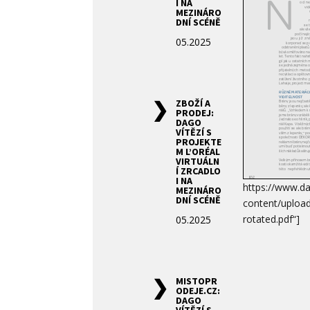
I NA
MEZINÁRO
DNÍ SCÉNĚ
05.2025
ZBOŽÍ A
PRODEJ:
DAGO
VÍTĚZÍ S
PROJEKTE
M L’ORÉAL
VIRTUÁLN
Í ZRCADLO
I NA
https://www.d
MEZINÁRO
DNÍ SCÉNĚ
content/uploa
rotated.pdf“]
05.2025
MISTOPR
ODEJE.CZ:
DAGO