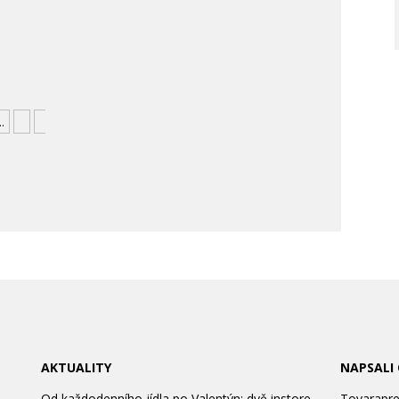
..
»
»
AKTUALITY
NAPSALI
Od každodenního jídla po Valentýn: dvě instore
Tovarapred