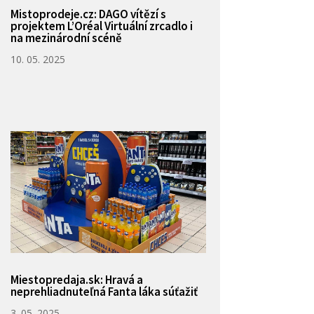
Mistoprodeje.cz: DAGO vítězí s
projektem L’Oréal Virtuální zrcadlo i
na mezinárodní scéně
10. 05. 2025
Miestopredaja.sk: Hravá a
neprehliadnuteľná Fanta láka súťažiť
3. 05. 2025