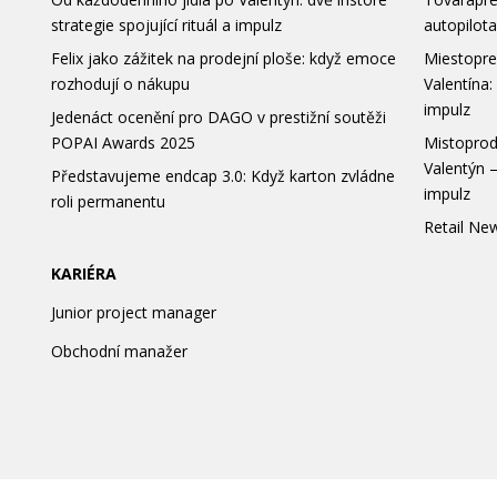
strategie spojující rituál a impulz
autopilota
Felix jako zážitek na prodejní ploše: když emoce
Miestopre
rozhodují o nákupu
Valentína:
impulz
Jedenáct ocenění pro DAGO v prestižní soutěži
POPAI Awards 2025
Mistoprod
Valentýn –
Představujeme endcap 3.0: Když karton zvládne
impulz
roli permanentu
Retail New
KARIÉRA
Junior project manager
Obchodní manažer