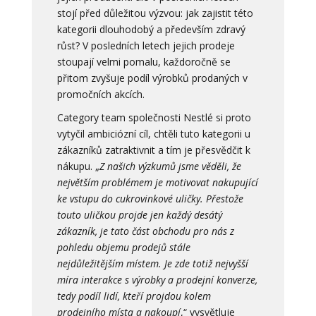
stojí před důležitou výzvou: jak zajistit této
kategorii dlouhodobý a především zdravý
růst? V posledních letech jejich prodeje
stoupají velmi pomalu, každoročně se
přitom zvyšuje podíl výrobků prodaných v
promočních akcích.
Category team společnosti Nestlé si proto
vytyčil ambiciózní cíl, chtěli tuto kategorii u
zákazníků zatraktivnit a tím je přesvědčit k
nákupu. „
Z našich výzkumů jsme věděli, že
největším problémem je motivovat nakupující
ke vstupu do cukrovinkové uličky. Přestože
touto uličkou projde jen každý desátý
zákazník, je tato část obchodu pro nás z
pohledu objemu prodejů stále
nejdůležitějším místem. Je zde totiž nejvyšší
míra interakce s výrobky a prodejní konverze,
tedy podíl lidí, kteří projdou kolem
prodejního místa a nakoupí
,“ vysvětluje