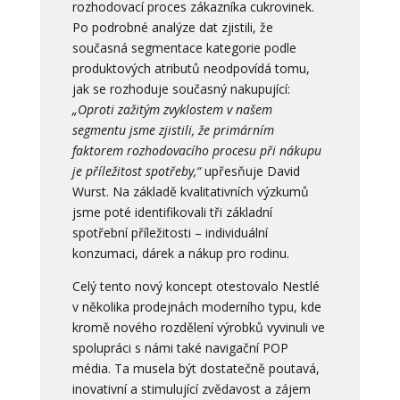
rozhodovací proces zákazníka cukrovinek.
Po podrobné analýze dat zjistili, že
současná segmentace kategorie podle
produktových atributů neodpovídá tomu,
jak se rozhoduje současný nakupující:
„Oproti zažitým zvyklostem v našem
segmentu jsme zjistili, že primárním
faktorem rozhodovacího procesu při nákupu
je příležitost spotřeby,“
upřesňuje David
Wurst.
Na základě kvalitativních výzkumů
jsme poté identifikovali tři základní
spotřební příležitosti – individuální
konzumaci, dárek a nákup pro rodinu.
Celý tento nový koncept otestovalo Nestlé
v několika prodejnách moderního typu, kde
kromě nového rozdělení výrobků vyvinuli ve
spolupráci s námi také navigační POP
média. Ta musela být dostatečně poutavá,
inovativní a stimulující zvědavost a zájem