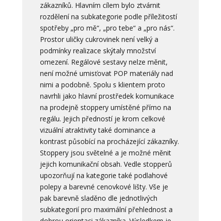
zákazníků. Hlavním cílem bylo ztvárnit
rozdělení na subkategorie podle příležitostí
spotřeby „pro mě“, „pro tebe“ a „pro nás“.
Prostor uličky cukrovinek není velký a
podmínky realizace skýtaly množství
omezení. Regálové sestavy nelze měnit,
není možné umisťovat POP materiály nad
nimi a podobně. Spolu s klientem proto
navrhli jako hlavní prostředek komunikace
na prodejně stoppery umístěné přímo na
regálu. Jejich předností je krom celkové
vizuální atraktivity také dominance a
kontrast působící na procházející zákazníky.
Stoppery jsou světelné a je možné měnit
jejich komunikační obsah. Vedle stopperů
upozorňují na kategorie také podlahové
polepy a barevné cenovkové lišty. Vše je
pak barevně sladěno dle jednotlivých
subkategorií pro maximální přehlednost a
dobrou orientaci zákazníka. Výsledkem je