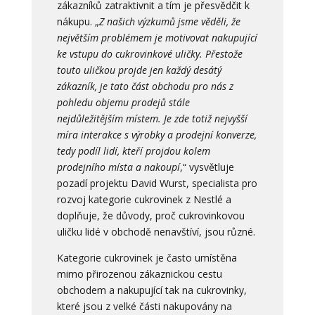
zákazníků zatraktivnit a tím je přesvědčit k
nákupu. „
Z našich výzkumů jsme věděli, že
největším problémem je motivovat nakupující
ke vstupu do cukrovinkové uličky. Přestože
touto uličkou projde jen každý desátý
zákazník, je tato část obchodu pro nás z
pohledu objemu prodejů stále
nejdůležitějším místem. Je zde totiž nejvyšší
míra interakce s výrobky a prodejní konverze,
tedy podíl lidí, kteří projdou kolem
prodejního místa a nakoupí
,“ vysvětluje
pozadí projektu David Wurst, specialista pro
rozvoj kategorie cukrovinek z Nestlé a
doplňuje, že důvody, proč cukrovinkovou
uličku lidé v obchodě nenavštíví, jsou různé.
Kategorie cukrovinek je často umístěna
mimo přirozenou zákaznickou cestu
obchodem a nakupující tak na cukrovinky,
které jsou z velké části nakupovány na