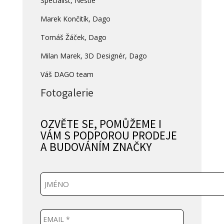
Specialist, Nestlé
Marek Končitík, Dago
Tomáš Žáček, Dago
Milan Marek, 3D Designér, Dago
Váš DAGO team
Fotogalerie
OZVĚTE SE, POMŮŽEME I
VÁM S PODPOROU PRODEJE
A BUDOVÁNÍM ZNAČKY
J
m
é
n
E
o
m