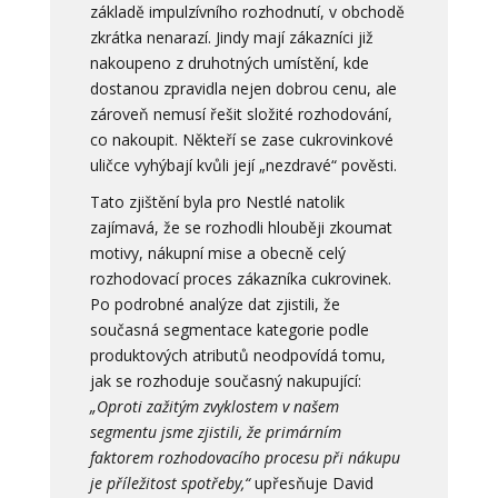
základě impulzívního rozhodnutí, v obchodě
zkrátka nenarazí. Jindy mají zákazníci již
nakoupeno z druhotných umístění, kde
dostanou zpravidla nejen dobrou cenu, ale
zároveň nemusí řešit složité rozhodování,
co nakoupit. Někteří se zase cukrovinkové
uličce vyhýbají kvůli její „nezdravé“ pověsti.
Tato zjištění byla pro Nestlé natolik
zajímavá, že se rozhodli hlouběji zkoumat
motivy, nákupní mise a obecně celý
rozhodovací proces zákazníka cukrovinek.
Po podrobné analýze dat zjistili, že
současná segmentace kategorie podle
produktových atributů neodpovídá tomu,
jak se rozhoduje současný nakupující:
„Oproti zažitým zvyklostem v našem
segmentu jsme zjistili, že primárním
faktorem rozhodovacího procesu při nákupu
je příležitost spotřeby,“
upřesňuje David