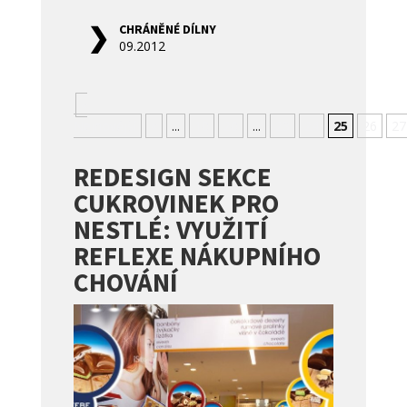
CHRÁNĚNÉ DÍLNY
09.2012
«
Nejnovější
«
...
10
20
...
23
24
25
26
27
REDESIGN SEKCE
CUKROVINEK PRO
NESTLÉ: VYUŽITÍ
REFLEXE NÁKUPNÍHO
CHOVÁNÍ