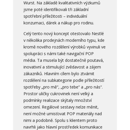
Wurst.
Na základě kvalitativních výzkumů
jsme poté identifikovali tři základní
spotřební příležitosti – individuální
konzumaci, dárek a nákup pro rodinu.
Celý tento nový koncept otestovalo Nestlé
v několika prodejnách moderního typu, kde
kromě nového rozdělení výrobků vyvinuli ve
spolupráci s námi také navigační POP
média. Ta musela být dostatečně poutavá,
inovativní a stimulující zvědavost a zájem
zákazníků. Hlavním cílem bylo ztvárnit
rozdělení na subkategorie podle příležitostí
spotřeby „pro mě“, „pro tebe“ a „pro nás“.
Prostor uličky cukrovinek není velký a
podmínky realizace skýtaly množství
omezení. Regálové sestavy nelze měnit,
není možné umisťovat POP materiály nad
nimi a podobně. Spolu s klientem proto
navrhli jako hlavní prostředek komunikace