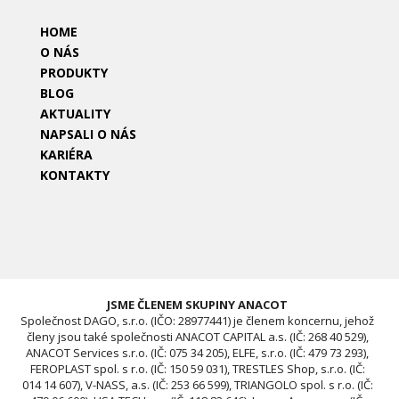
HOME
O NÁS
PRODUKTY
BLOG
AKTUALITY
NAPSALI O NÁS
KARIÉRA
KONTAKTY
JSME ČLENEM SKUPINY ANACOT
Společnost DAGO, s.r.o. (IČO: 28977441) je členem koncernu, jehož
členy jsou také společnosti ANACOT CAPITAL a.s. (IČ: 268 40 529),
ANACOT Services s.r.o. (IČ: 075 34 205), ELFE, s.r.o. (IČ: 479 73 293),
FEROPLAST spol. s r.o. (IČ: 150 59 031), TRESTLES Shop, s.r.o. (IČ:
014 14 607), V-NASS, a.s. (IČ: 253 66 599), TRIANGOLO spol. s r.o. (IČ: