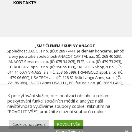
KONTAKTY
JSME ČLENEM SKUPINY ANACOT
Společnost DAGO, s.r.o. (IČO: 28977441) je členem koncernu, jehož
členy jsou také společnosti ANACOT CAPITAL a.s. (IČ: 268 40 529),
ANACOT Services s.r.o. (IČ: 075 34 205), ELFE, s.r.o. (IČ: 479 73 293),
FEROPLAST spol. s r.o. (IČ: 150 59 031), TRESTLES Shop, s.r.o. (IČ:
014 14 607), V-NASS, a.s. (IČ: 253 66 599), TRIANGOLO spol. s r.o. (IČ:
479 06 600), LISA TECH a.s. (IČ: 118 82 646), Laugo Arms, s.r.o. (IČ:
221 85 089), LAUGO Arms USA, LLC, PBI future s.r.o. (IČ: 286 51 499),
ACAV 25 s.r.o. (IČ: 239 67 196), ROTIS SKUPINA Czech s.r.o. (IČ: 239
12 681), ROTIS SKUPINA d.o.o., ROTIS, d.o.o., DAGO, s.r.o. (IČO:
K poskytování služeb, personalizaci obsahu a reklam,
28977441), ACAV 26-A s.r.o. (IČO: 24970646), ACAV 26-B s.r.o. (IČO:
poskytování funkcí sociálních médií a analýze naší
24970662)
návštěvnosti využíváme soubory cookie. Kliknutím na
“POVOLIT VŠE”, umožníte uložení souborů cookies.
Cookies nastavení
POVOLIT VŠE
Share This