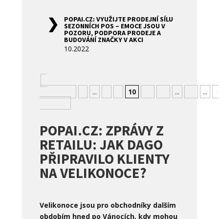
POPAI.CZ: VYUŽIJTE PRODEJNÍ SÍLU
SEZONNÍCH POS – EMOCE JSOU V
POZORU, PODPORA PRODEJE A
BUDOVÁNÍ ZNAČKY V AKCI
10.2022
«
Nejnovější
«
...
8
9
10
11
12
...
20
...
»
Nejstarší
POPAI.CZ: ZPRÁVY Z
RETAILU: JAK DAGO
PŘIPRAVILO KLIENTY
NA VELIKONOCE?
Velikonoce jsou pro obchodníky dalším
obdobím hned po Vánocích, kdy mohou