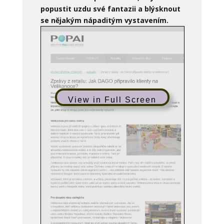
popustit uzdu své fantazii a blýsknout
se nějakým nápaditým vystavením.
View in Full Screen