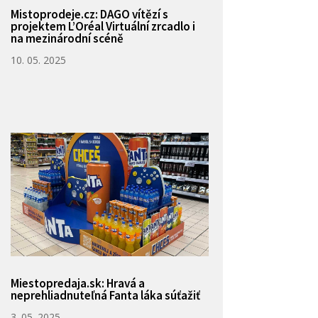
Mistoprodeje.cz: DAGO vítězí s
projektem L’Oréal Virtuální zrcadlo i
na mezinárodní scéně
10. 05. 2025
Miestopredaja.sk: Hravá a
neprehliadnuteľná Fanta láka súťažiť
3. 05. 2025