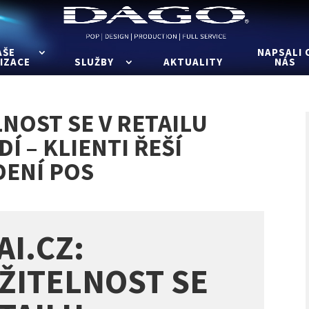
AŠE
NAPSALI 
IZACE
SLUŽBY
AKTUALITY
NÁS
LNOST SE V RETAILU
Í – KLIENTI ŘEŠÍ
DENÍ POS
AI.CZ:
ŽITELNOST SE