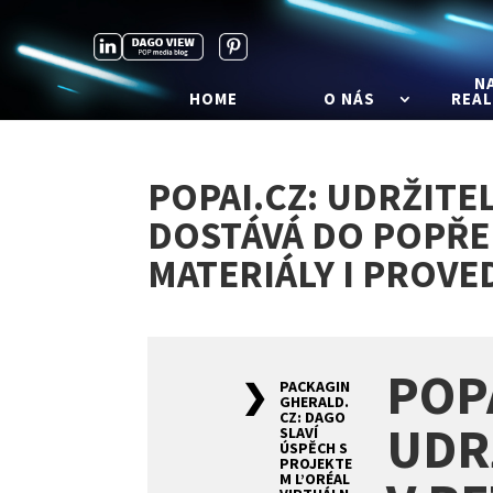
N
HOME
O NÁS
REAL
POPAI.CZ: UDRŽITE
DOSTÁVÁ DO POPŘED
MATERIÁLY I PROVE
POP
PACKAGIN
GHERALD.
CZ: DAGO
UDR
SLAVÍ
ÚSPĚCH S
PROJEKTE
M L’ORÉAL