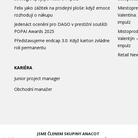
Felix jako zážitek na prodejní ploše: když emoce
Miestopre
rozhodují o nákupu
Valentína:
impulz
Jedenáct ocenění pro DAGO v prestižní soutěži
POPAI Awards 2025
Mistoprod
Valentýn –
Představujeme endcap 3.0: Když karton zvládne
impulz
roli permanentu
Retail New
KARIÉRA
Junior project manager
Obchodní manažer
JSME ČLENEM SKUPINY ANACOT