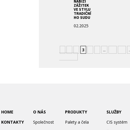
NABÍZÍ
ZÁŽITEK
VE STYLU
TRADIČNÍ
HO SUDU
02.2025
«
1
2
3
4
5
...
10
20
.
Nejstarší
HOME
O NÁS
PRODUKTY
SLUŽBY
KONTAKTY
Společnost
Palety a čela
CIS systém