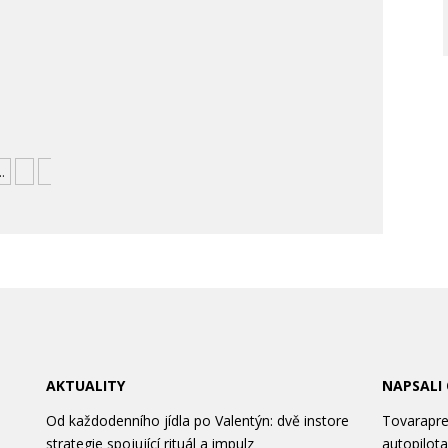
..
»
»
AKTUALITY
NAPSALI
Od každodenního jídla po Valentýn: dvě instore
Tovarapred
strategie spojující rituál a impulz
autopilota