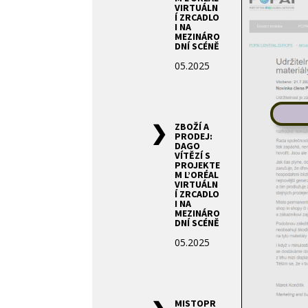
VIRTUÁLN
Í ZRCADLO
I NA
MEZINÁRO
DNÍ SCÉNĚ
05.2025
ZBOŽÍ A
PRODEJ:
DAGO
VÍTĚZÍ S
PROJEKTE
M L’ORÉAL
VIRTUÁLN
Í ZRCADLO
I NA
MEZINÁRO
DNÍ SCÉNĚ
05.2025
MISTOPR