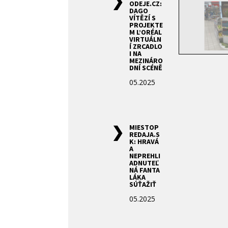
ODEJE.CZ:
DAGO
VÍTĚZÍ S
PROJEKTE
M L’ORÉAL
VIRTUÁLN
Í ZRCADLO
I NA
MEZINÁRO
DNÍ SCÉNĚ
05.2025
MIESTOP
REDAJA.S
K: HRAVÁ
A
NEPREHLI
ADNUTEĽ
NÁ FANTA
LÁKA
SÚŤAŽIŤ
05.2025