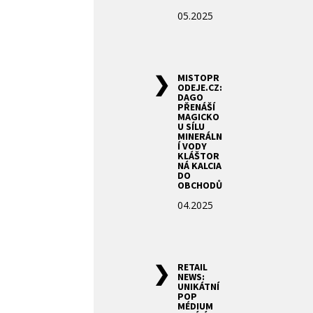
05.2025
MISTOPR
ODEJE.CZ:
DAGO
PŘENÁŠÍ
MAGICKO
U SÍLU
MINERÁLN
Í VODY
KLÁŠTOR
NÁ KALCIA
DO
OBCHODŮ
04.2025
RETAIL
NEWS:
UNIKÁTNÍ
POP
MÉDIUM