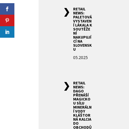
RETAIL
NEWS:
PALETOVÁ
VYSTAVEN
Í LÁKALA K
SOUTĚŽE
NÍ
NAKUPUJÍ
CÍ NA
SLOVENSK
U
05.2025
RETAIL
NEWS:
DAGO
PŘENÁŠÍ
MAGICKO
U SÍLU
MINERÁLN
Í VODY
KLÁŠTOR
NÁ KALCIA
DO
OBCHODŮ