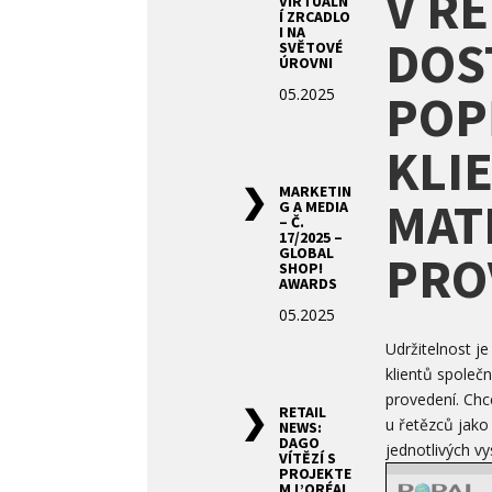
V R
VIRTUÁLN
Í ZRCADLO
I NA
DOS
SVĚTOVÉ
ÚROVNI
05.2025
POP
KLIE
MARKETIN
MATE
G A MEDIA
– Č.
17/2025 –
GLOBAL
PRO
SHOP!
AWARDS
05.2025
Udržitelnost j
klientů společn
provedení. Chce
RETAIL
u řetězců jako
NEWS:
DAGO
jednotlivých vy
VÍTĚZÍ S
PROJEKTE
M L’ORÉAL