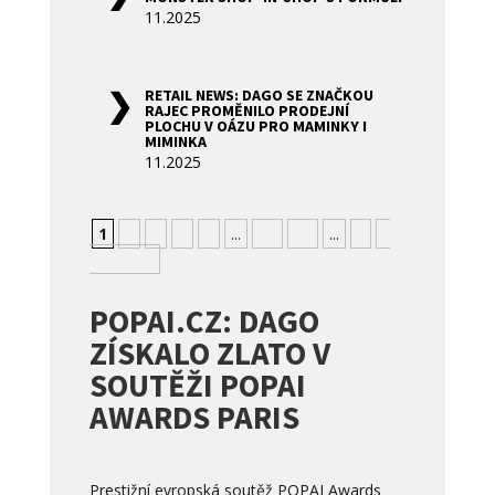
11.2025
RETAIL NEWS: DAGO SE ZNAČKOU
RAJEC PROMĚNILO PRODEJNÍ
PLOCHU V OÁZU PRO MAMINKY I
MIMINKA
11.2025
1
2
3
4
5
...
10
20
...
»
»
Nejstarší
POPAI.CZ: DAGO
ZÍSKALO ZLATO V
SOUTĚŽI POPAI
AWARDS PARIS
Prestižní evropská soutěž POPAI Awards