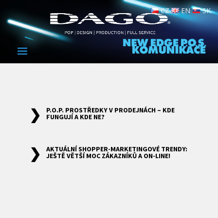
CZ
EN
SK
P.O.P. PROSTŘEDKY V PRODEJNÁCH – KDE
FUNGUJÍ A KDE NE?
AKTUÁLNÍ SHOPPER-MARKETINGOVÉ TRENDY:
JEŠTĚ VĚTŠÍ MOC ZÁKAZNÍKŮ A ON-LINE!