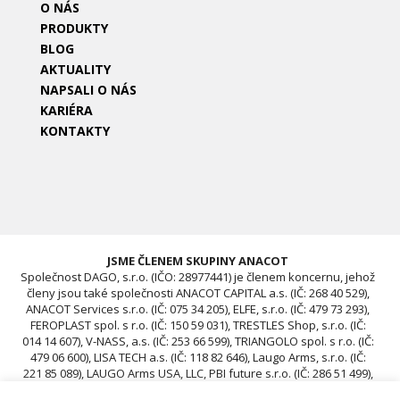
O NÁS
PRODUKTY
BLOG
AKTUALITY
NAPSALI O NÁS
KARIÉRA
KONTAKTY
JSME ČLENEM SKUPINY ANACOT
Společnost DAGO, s.r.o. (IČO: 28977441) je členem koncernu, jehož
členy jsou také společnosti ANACOT CAPITAL a.s. (IČ: 268 40 529),
ANACOT Services s.r.o. (IČ: 075 34 205), ELFE, s.r.o. (IČ: 479 73 293),
FEROPLAST spol. s r.o. (IČ: 150 59 031), TRESTLES Shop, s.r.o. (IČ:
014 14 607), V-NASS, a.s. (IČ: 253 66 599), TRIANGOLO spol. s r.o. (IČ:
479 06 600), LISA TECH a.s. (IČ: 118 82 646), Laugo Arms, s.r.o. (IČ:
221 85 089), LAUGO Arms USA, LLC, PBI future s.r.o. (IČ: 286 51 499),
ACAV 25 s.r.o. (IČ: 239 67 196), ROTIS SKUPINA Czech s.r.o. (IČ: 239