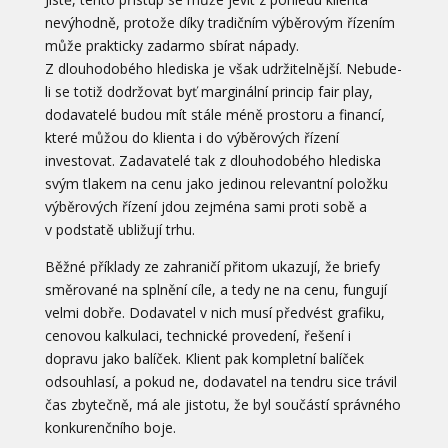
nevýhodně, protože díky tradičním výběrovým řízením
může prakticky zadarmo sbírat nápady.
Z dlouhodobého hlediska je však udržitelnější. Nebude-
li se totiž dodržovat byť marginální princip fair play,
dodavatelé budou mít stále méně prostoru a financí,
které můžou do klienta i do výběrových řízení
investovat. Zadavatelé tak z dlouhodobého hlediska
svým tlakem na cenu jako jedinou relevantní položku
výběrových řízení jdou zejména sami proti sobě a
v podstatě ubližují trhu.
Běžné příklady ze zahraničí přitom ukazují, že briefy
směrované na splnění cíle, a tedy ne na cenu, fungují
velmi dobře. Dodavatel v nich musí předvést grafiku,
cenovou kalkulaci, technické provedení, řešení i
dopravu jako balíček. Klient pak kompletní balíček
odsouhlasí, a pokud ne, dodavatel na tendru sice trávil
čas zbytečně, má ale jistotu, že byl součástí správného
konkurenčního boje.