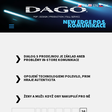
CZ
EN
SK
DIALOG S PRODEJNOU JE ZÁKLAD ANEB
PROBLÉMY IN-STORE KOMUNIKACE
OPOJENÍ TECHNOLOGIEMI POLEVILO, PRIM
HRAJE AUTENTICITA
ŽENY A MUŽI: KDYŽ ONY NAKUPUJÍ PRO NĚ
« Nejnovější
«
...
12
13
14
15
16