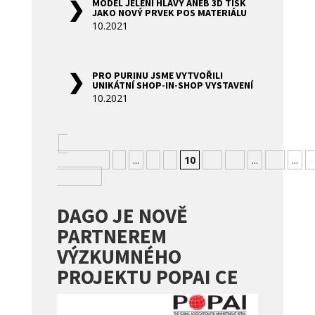
MODEL JELENÍ HLAVY ANEB 3D TISK
JAKO NOVÝ PRVEK POS MATERIÁLU
10.2021
PRO PURINU JSME VYTVOŘILI
UNIKÁTNÍ SHOP-IN-SHOP VYSTAVENÍ
10.2021
«
Nejnovější
«
...
8
9
10
11
12
...
20
...
»
Nejstarší
DAGO JE NOVĚ
PARTNEREM
VÝZKUMNÉHO
PROJEKTU POPAI CE