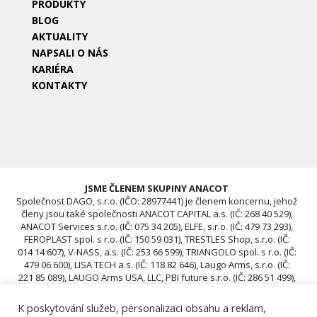
PRODUKTY
BLOG
AKTUALITY
NAPSALI O NÁS
KARIÉRA
KONTAKTY
JSME ČLENEM SKUPINY ANACOT
Společnost DAGO, s.r.o. (IČO: 28977441) je členem koncernu, jehož
členy jsou také společnosti ANACOT CAPITAL a.s. (IČ: 268 40 529),
ANACOT Services s.r.o. (IČ: 075 34 205), ELFE, s.r.o. (IČ: 479 73 293),
FEROPLAST spol. s r.o. (IČ: 150 59 031), TRESTLES Shop, s.r.o. (IČ:
014 14 607), V-NASS, a.s. (IČ: 253 66 599), TRIANGOLO spol. s r.o. (IČ:
479 06 600), LISA TECH a.s. (IČ: 118 82 646), Laugo Arms, s.r.o. (IČ:
221 85 089), LAUGO Arms USA, LLC, PBI future s.r.o. (IČ: 286 51 499),
ACAV 25 s.r.o. (IČ: 239 67 196), ROTIS SKUPINA Czech s.r.o. (IČ: 239
12 681), ROTIS SKUPINA d.o.o., ROTIS, d.o.o., DAGO, s.r.o. (IČO:
K poskytování služeb, personalizaci obsahu a reklam,
28977441), ACAV 26-A s.r.o. (IČO: 24970646), ACAV 26-B s.r.o. (IČO: